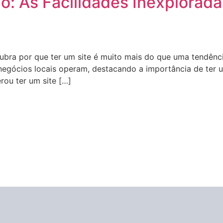
: As Facilidades Inexploradas
ubra por que ter um site é muito mais do que uma tendênci
negócios locais operam, destacando a importância de ter u
rou ter um site […]
Queremos negócios como o seu aqui no nosso portfólio.