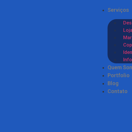
Serviços
Des
Loja
Mark
Cop
Iden
Inf
Quem So
Portfolio
Blog
Contato