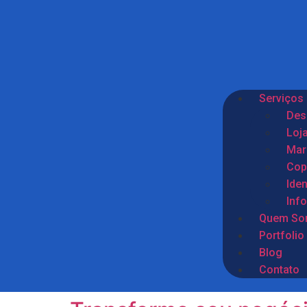
Serviços
Des
Loja
Mark
Cop
Iden
Inf
Quem So
Portfolio
Blog
Contato