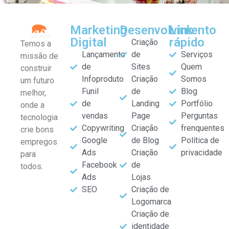
Marketing
Desenvolvimento
Link
Digital
rápido
Criação
Temos a
Lançamento
de
Serviços
missão de
de
Sites
Quem
construir
Infoproduto
Criação
Somos
um futuro
Funil
de
Blog
melhor,
de
Landing
Portfólio
onde a
vendas
Page
Perguntas
tecnologia
Copywriting
Criação
frenquentes
crie bons
Google
de Blog
Política de
empregos
Ads
Criação
privacidade
para
Facebook
de
todos.
Ads
Lojas
SEO
Criação de
Logomarca
Criação de
identidade